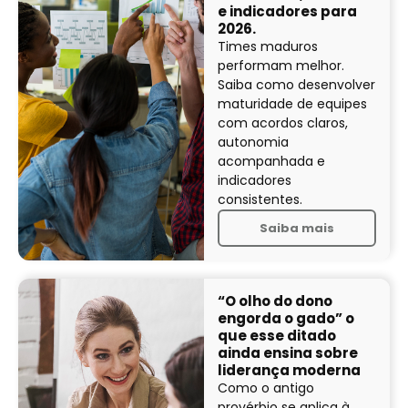
e indicadores para
2026.
Times maduros
performam melhor.
Saiba como desenvolver
maturidade de equipes
com acordos claros,
autonomia
acompanhada e
indicadores
consistentes.
Saiba mais
“O olho do dono
engorda o gado” o
que esse ditado
ainda ensina sobre
liderança moderna
Como o antigo
provérbio se aplica à