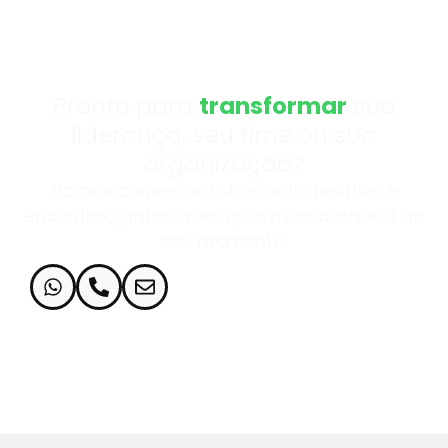
Pronto para
transformar
sua
liderança, seu time ou sua
organização?
Vamos conversar sobre seus desafios e
encontrar, juntos, a solução mais alinhada ao
seu momento.